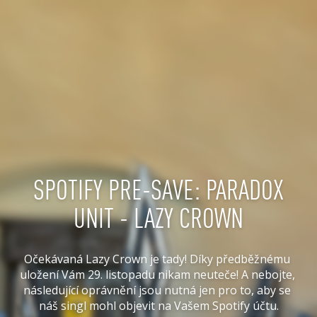
SPOTIFY PRE-SAVE: PARADOX
UNIT - LAZY CROWN
Očekávaná Lazy Crown je tady! Díky předběžnému 
uložení Vám 29. listopadu nikam neuteče! A nebojte, 
následující oprávnění jsou nutná jen pro to, aby se 
náš singl mohl objevit na Vašem Spotify účtu.