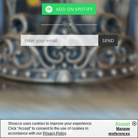
ADD ON SPOTIFY
OR
SEND
Accept
Show.co uses cookies to improve your experience.
Click “Accept” to consent to the use of cookies in
Manage
accordance with our
Privacy Policy
.
preferences