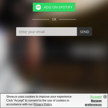
ADD ON SPOTIFY
OR
SEND
Accept
Show.co uses cookies to improve your experience.
Click “Accept” to consent to the use of cookies in
Manage
accordance with our
Privacy Policy
.
preferences