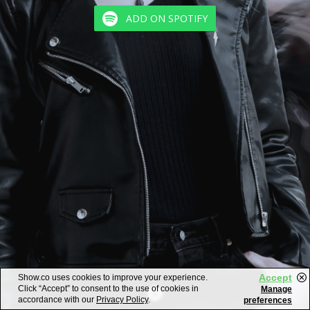
ADD ON SPOTIFY
Accept
Show.co uses cookies to improve your experience.
Click “Accept” to consent to the use of cookies in
Manage
accordance with our
Privacy Policy
.
preferences